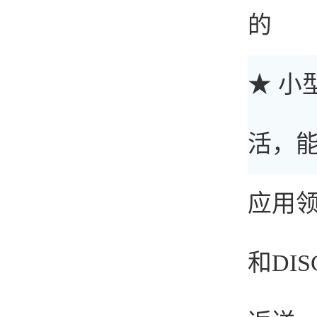
的
★ 
活，
应用
和DI