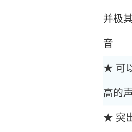
并极
音
★ 
高的
★ 