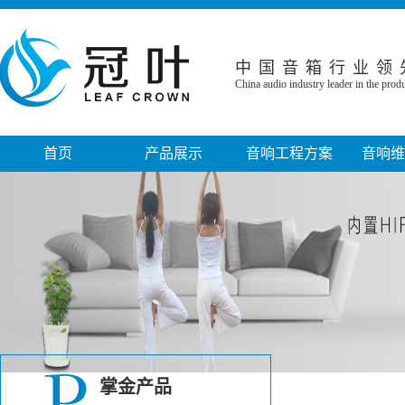
中国音箱行业领
China audio industry leader in the pro
首页
产品展示
音响工程方案
音响维
音箱系列
家庭影院音响工程
音响故障
功放系列
小型电影院工程
音响保修
话筒系列
KTV娱乐工程
音响工程
调音台系列
会议室音响工程
专业音响设
线性阵列音箱
政府机关音响工程
音响周边设备系列
教堂音响工程
掌金产品