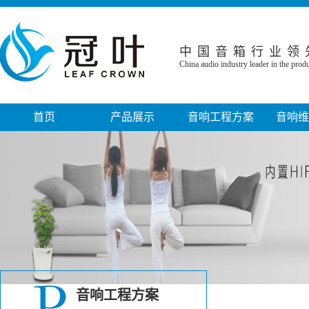
中国音箱行业领
China audio industry leader in the pro
首页
产品展示
音响工程方案
音响维
音箱系列
家庭影院音响工程
音响故障
功放系列
小型电影院工程
音响保修
话筒系列
KTV娱乐工程
音响工程
调音台系列
会议室音响工程
专业音响设
线性阵列音箱
政府机关音响工程
音响周边设备系列
教堂音响工程
音响工程方案