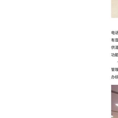
广
电
有
供
功
佛
管
办