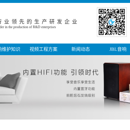
行业领先的生产研发企业
der in the production of R&D enterprises
响维护知识
视频工程方案
新闻动态
JBL音响
故障知识了解
展览展示大屏工程方案
音响知识
KTV娱乐音箱
保修和维护流程
视频会议工程方案
掌金新闻
KM系列音箱
工程运作模式
全息投影工程方案
常见问题
RM系列音箱
响设备的维护保
大屏拼接融合工程方案
行业新闻
KES系列音箱
养
互动投影工程方案
会议系统音箱
多媒体教室配套方案
背景系统音箱