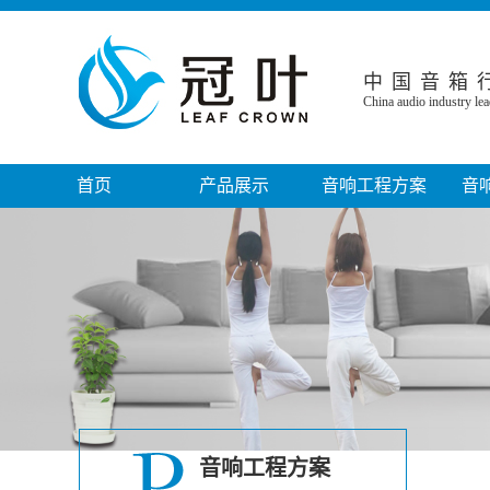
中国音箱
China audio industry lea
首页
产品展示
音响工程方案
音
音箱系列
家庭影院音响工程
音响
功放系列
小型电影院工程
音响
话筒系列
KTV娱乐工程
音响
调音台系列
会议室音响工程
专业音
线性阵列音箱
政府机关音响工程
音响周边设备系列
教堂音响工程
音响工程方案