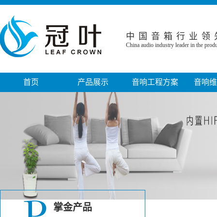
中国音箱行业领
China audio industry leader in the pro
首页
产品展示
音响工程方案
音响维
音箱系列
家庭影院音响工程
音响故障
功放系列
小型电影院工程
音响保修
话筒系列
KTV娱乐工程
音响工程
调音台系列
会议室音响工程
专业音响设
线性阵列音箱
政府机关音响工程
音响周边设备系列
教堂音响工程
掌金产品