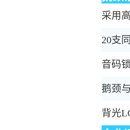
采用
20支
音码
鹅颈与
背光